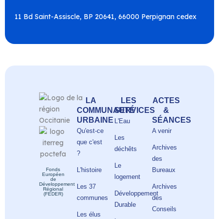
11 Bd Saint-Assiscle, BP 20641, 66000 Perpignan cedex
LA
LES
ACTES
COMMUNAUTÉ
SERVICES
&
URBAINE
SÉANCES
L'Eau
Qu'est-ce
A venir
Les
que c'est
Archives
déchêts
?
des
Le
L'histoire
Bureaux
Fonds
Européen
logement
de
Développement
Les 37
Archives
Régional
Développement
(FEDER)
communes
des
Durable
Conseils
Les élus