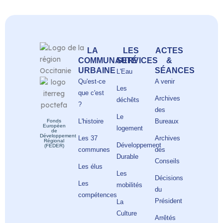
LA
LES
ACTES
COMMUNAUTÉ
SERVICES
&
URBAINE
SÉANCES
L'Eau
Qu'est-ce
A venir
Les
que c'est
Archives
déchêts
?
des
Le
L'histoire
Bureaux
Fonds
Européen
logement
de
Développement
Les 37
Archives
Régional
Développement
(FEDER)
communes
des
Durable
Conseils
Les élus
Les
Décisions
Les
mobilités
du
compétences
Président
La
Culture
Arrêtés