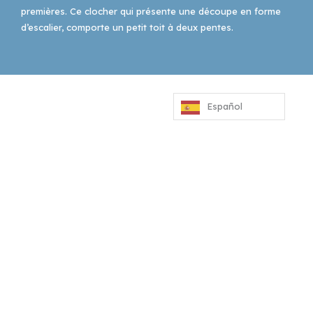
premières. Ce clocher qui présente une découpe en forme
d’escalier, comporte un petit toit à deux pentes.
Español
37 COMMUNES
POUR UN
TERRITOIRE
D'EXCEPTION
Baho
–
Baixas
–
Bompas
–
Cabestany
–
Canet-en-
Roussillon
–
Calce
–
Canohès
–
Cases de Pène
–
Cassagnes
–
Corneilla-la-Rivière
–
Espira-de-l’Agly
–
Estagel
–
Le Barcarès
–
Le Soler
–
Llupia
–
Montner
–