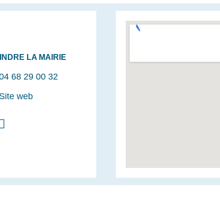
INDRE LA MAIRIE
04 68 29 00 32
Site web
F
a
c
e
b
o
o
k
-