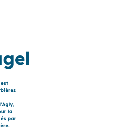
agel
 est
rbières
’Agly,
our la
sés par
ère.