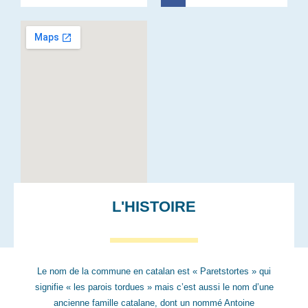
c
e
b
o
o
k
L'HISTOIRE
Le nom de la commune en catalan est « Paretstortes » qui
signifie « les parois tordues » mais c’est aussi le nom d’une
ancienne famille catalane, dont un nommé Antoine