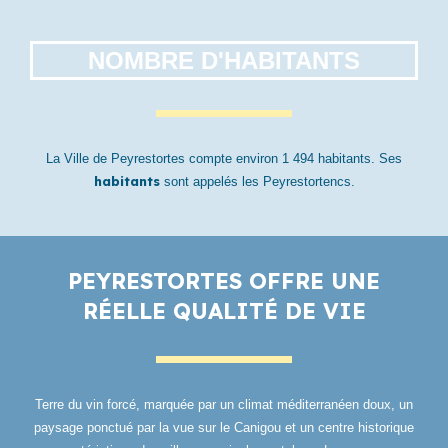
NOMBRE D'HABITANTS
La Ville de Peyrestortes compte environ 1 494 habitants. Ses
habitants
sont appelés les Peyrestortencs.
PEYRESTORTES OFFRE UNE
RÉELLE QUALITÉ DE VIE
Terre du vin forcé, marquée par un climat méditerranéen doux, un
paysage ponctué par la vue sur le Canigou et un centre historique