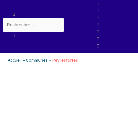
Aller
au
Rechercher
contenu
Accueil
Communes
Peyrestortes