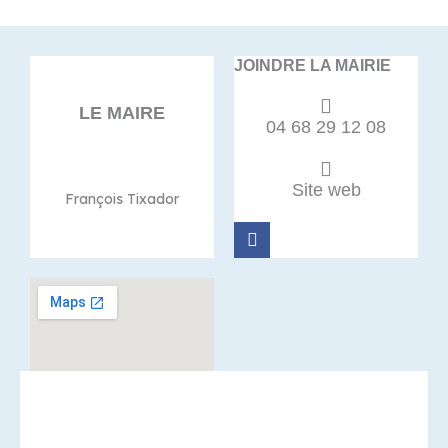
JOINDRE LA MAIRIE
LE MAIRE
04 68 29 12 08
Site web
François Tixador
F
a
c
e
b
o
o
k