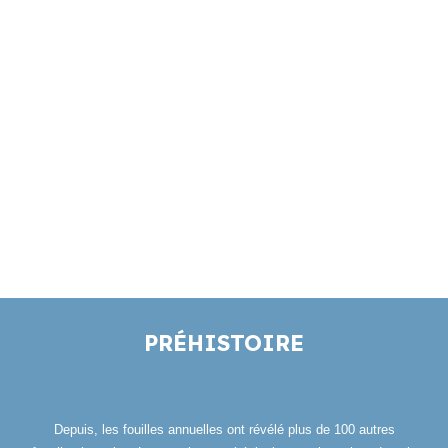
PRÉHISTOIRE
Depuis, les fouilles annuelles ont révélé plus de 100 autres