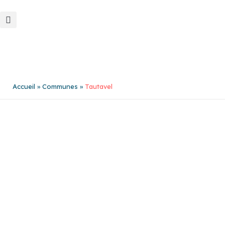
Aller
au
contenu
Accueil
Communes
Tautavel