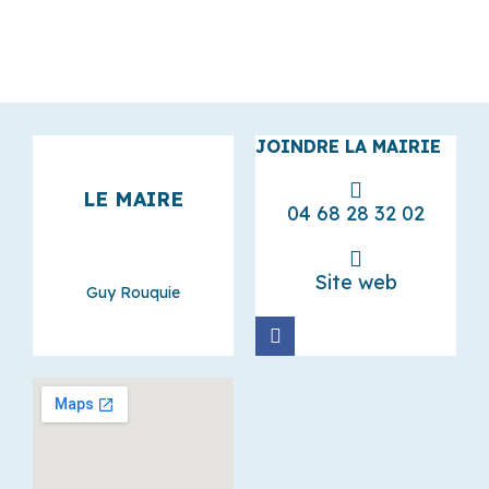
JOINDRE LA MAIRIE
LE MAIRE
04 68 28 32 02
Site web
Guy Rouquie
F
a
c
e
b
o
o
k