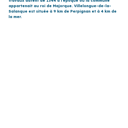
travaux datent de 1344 à l’époque où la commune
appartenait au roi de Majorque. Villelongue-de-la-
Salanque est située à 9 km de Perpignan et à 4 km de
la mer.