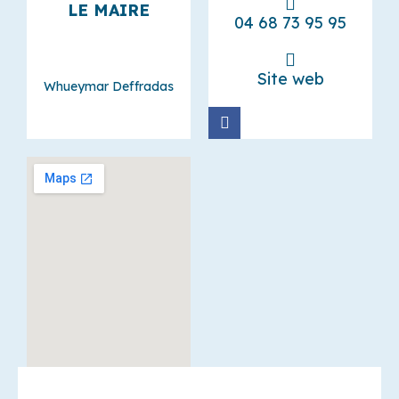
LE MAIRE
04 68 73 95 95
Site web
Whueymar Deffradas
F
a
c
e
b
o
o
k