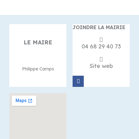
JOINDRE LA MAIRIE
LE MAIRE
04 68 29 40 73
Site web
Philippe Camps
F
a
c
e
b
o
o
k